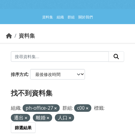
跳到主要內容部分
資料集
組織
群組
關於我們
資料集
排序方式
找不到資料集
組織:
ph-office-27
群組:
c00
標籤:
遷出
離婚
人口
篩選結果