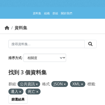
跳到主要內容部分
資料集
組織
群組
關於我們
資料集
排序方式
找到 3 個資料集
群組:
公共資訊
格式:
JSON
XML
標籤:
遷入
死亡
篩選結果