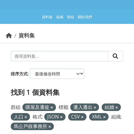
跳到主要內容部分
資料集
組織
群組
關於我們
資料集
排序方式
找到 1 個資料集
群組:
購屋及遷徙
標籤:
遷入遷出
結婚
人口
格式:
JSON
CSV
XML
組織:
馬公戶政事務所