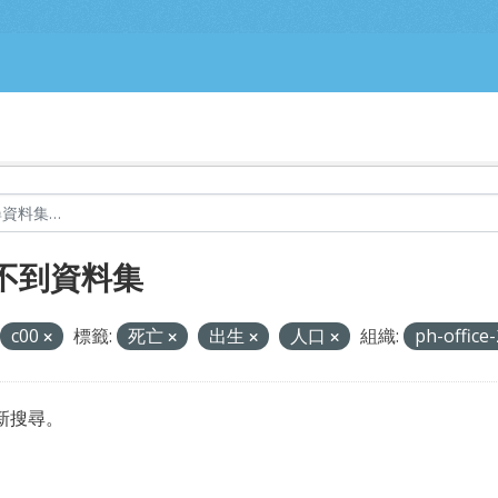
不到資料集
c00
標籤:
死亡
出生
人口
組織:
ph-office
新搜尋。