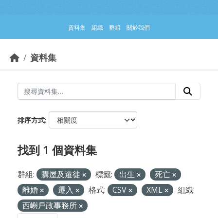
跳到主要內容部分
資料集
組織
群組
關於我們
資料集
排序方式
找到 1 個資料集
群組:
購屋及遷徙
標籤:
出生
死亡
離婚
遷入
格式:
CSV
XML
組織:
西嶼戶政事務所