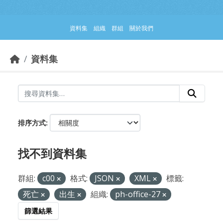
跳到主要內容部分
資料集
組織
群組
關於我們
資料集
排序方式
找不到資料集
群組:
c00
格式:
JSON
XML
標籤:
死亡
出生
組織:
ph-office-27
篩選結果