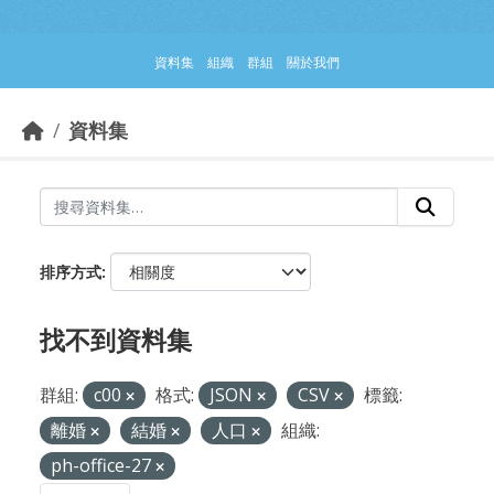
跳到主要內容部分
資料集
組織
群組
關於我們
資料集
排序方式
找不到資料集
群組:
c00
格式:
JSON
CSV
標籤:
離婚
結婚
人口
組織:
ph-office-27